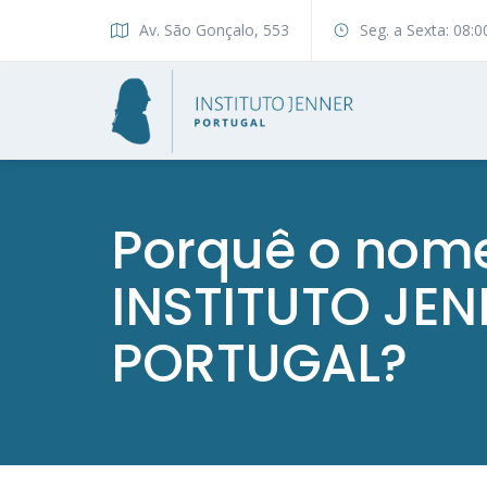
Av. São Gonçalo, 553
Seg. a Sexta: 08:0
Porquê o nom
INSTITUTO JE
PORTUGAL?