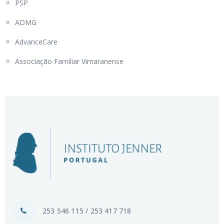
PSP
ADMG
AdvanceCare
Associação Familiar Vimaranense
253 546 115 / 253 417 718